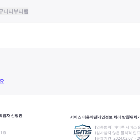
뮤니티
뷰티랩
요
책임자 신정인
서비스 이용약관
개인정보 처리 방침
위치기
[인증범위] 바비톡 서비스 
11층
(심사받지 않은 물리적 인프
[유효기간] 2024.02.07 ~ 20