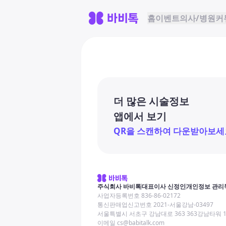
홈
이벤트
의사/병원
커
더 많은 시술정보
앱에서 보기
QR을 스캔하여 다운받아보세
주식회사 바비톡
대표이사 신정인
개인정보 관리
사업자등록번호 836-86-02172
통신판매업신고번호 2021-서울강남-03497
서울특별시 서초구 강남대로 363 363강남타워 
이메일 cs@babitalk.com