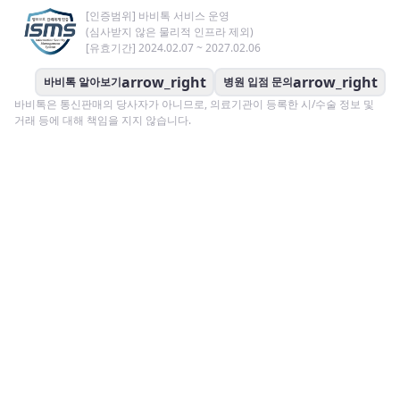
[인증범위] 바비톡 서비스 운영
(심사받지 않은 물리적 인프라 제외)
[유효기간] 2024.02.07 ~ 2027.02.06
arrow_right
arrow_right
바비톡 알아보기
병원 입점 문의
바비톡은 통신판매의 당사자가 아니므로, 의료기관이 등록한 시/수술 정보 및
거래 등에 대해 책임을 지지 않습니다.