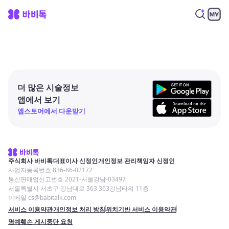
더 많은 시술정보
앱에서 보기
앱스토어에서 다운받기
주식회사 바비톡
대표이사 신정인
개인정보 관리책임자 신정인
사업자등록번호 836-86-02172
통신판매업신고번호 2021-서울강남-03497
서울특별시 서초구 강남대로 363 363강남타워 11층
이메일 cs@babitalk.com
서비스 이용약관
개인정보 처리 방침
위치기반 서비스 이용약관
명예훼손 게시중단 요청