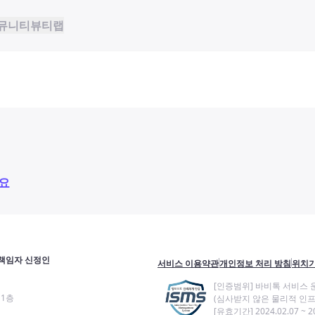
뮤니티
뷰티랩
요
책임자 신정인
서비스 이용약관
개인정보 처리 방침
위치기
[인증범위] 바비톡 서비스 
11층
(심사받지 않은 물리적 인프
[유효기간] 2024.02.07 ~ 20