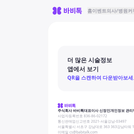
홈
이벤트
의사/병원
커
더 많은 시술정보
앱에서 보기
QR을 스캔하여 다운받아보세
주식회사 바비톡
대표이사 신정인
개인정보 관리
사업자등록번호 836-86-02172
통신판매업신고번호 2021-서울강남-03497
서울특별시 서초구 강남대로 363 363강남타워 
이메일 cs@babitalk.com