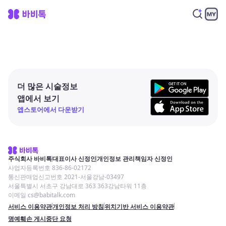
더 많은 시술정보
앱에서 보기
앱스토어에서 다운받기
주식회사 바비톡
대표이사 신정인
개인정보 관리책임자 신정인
사업자등록번호 836-86-02172
통신판매업신고번호 2021-서울강남-03497
서울특별시 서초구 강남대로 363 363강남타워 11층
이메일 cs@babitalk.com
서비스 이용약관
개인정보 처리 방침
위치기반 서비스 이용약관
명예훼손 게시중단 요청