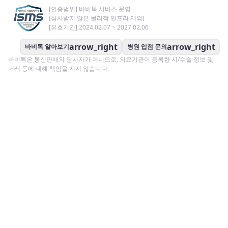
[인증범위] 바비톡 서비스 운영
(심사받지 않은 물리적 인프라 제외)
[유효기간] 2024.02.07 ~ 2027.02.06
arrow_right
arrow_right
바비톡 알아보기
병원 입점 문의
바비톡은 통신판매의 당사자가 아니므로, 의료기관이 등록한 시/수술 정보 및
거래 등에 대해 책임을 지지 않습니다.