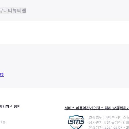
뮤니티
뷰티랩
요
책임자 신정인
서비스 이용약관
개인정보 처리 방침
위치기
[인증범위] 바비톡 서비스 
11층
(심사받지 않은 물리적 인프
[유효기간] 2024.02.07 ~ 20