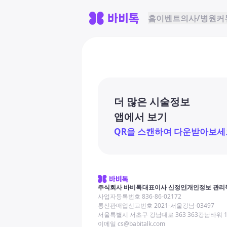
홈
이벤트
의사/병원
커
더 많은 시술정보
앱에서 보기
QR을 스캔하여 다운받아보세
주식회사 바비톡
대표이사 신정인
개인정보 관리
사업자등록번호 836-86-02172
통신판매업신고번호 2021-서울강남-03497
서울특별시 서초구 강남대로 363 363강남타워 
이메일 cs@babitalk.com