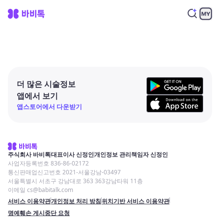
더 많은 시술정보
앱에서 보기
앱스토어에서 다운받기
주식회사 바비톡
대표이사 신정인
개인정보 관리책임자 신정인
사업자등록번호 836-86-02172
통신판매업신고번호 2021-서울강남-03497
서울특별시 서초구 강남대로 363 363강남타워 11층
이메일 cs@babitalk.com
서비스 이용약관
개인정보 처리 방침
위치기반 서비스 이용약관
명예훼손 게시중단 요청