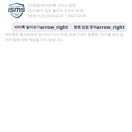
[인증범위] 바비톡 서비스 운영
(심사받지 않은 물리적 인프라 제외)
[유효기간] 2024.02.07 ~ 2027.02.06
arrow_right
arrow_right
바비톡 알아보기
병원 입점 문의
바비톡은 통신판매의 당사자가 아니므로, 의료기관이 등록한 시/수술 정보 및
거래 등에 대해 책임을 지지 않습니다.