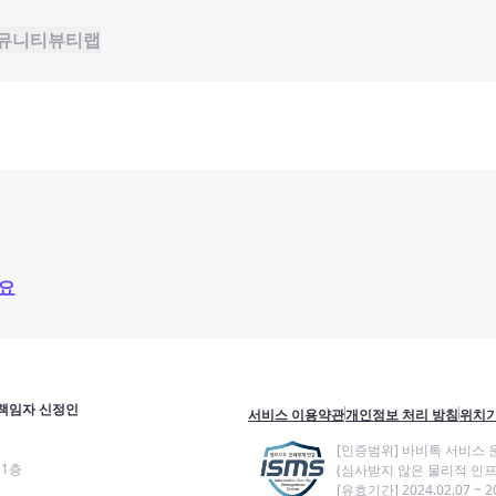
뮤니티
뷰티랩
요
책임자 신정인
서비스 이용약관
개인정보 처리 방침
위치기
[인증범위] 바비톡 서비스 
11층
(심사받지 않은 물리적 인프
[유효기간] 2024.02.07 ~ 20