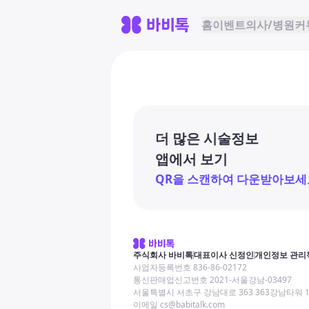
홈
이벤트
의사/병원
커
더 많은 시술정보
앱에서 보기
QR을 스캔하여 다운받아보세
주식회사 바비톡
대표이사 신정인
개인정보 관리
사업자등록번호 836-86-02172
통신판매업신고번호 2021-서울강남-03497
서울특별시 서초구 강남대로 363 363강남타워 
이메일 cs@babitalk.com