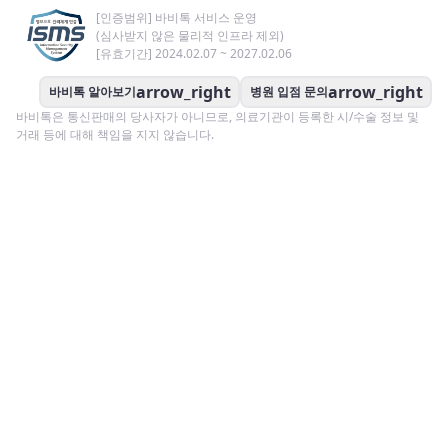
[인증범위] 바비톡 서비스 운영
(심사받지 않은 물리적 인프라 제외)
[유효기간] 2024.02.07 ~ 2027.02.06
arrow_right
arrow_right
바비톡 알아보기
병원 입점 문의
바비톡은 통신판매의 당사자가 아니므로, 의료기관이 등록한 시/수술 정보 및
거래 등에 대해 책임을 지지 않습니다.