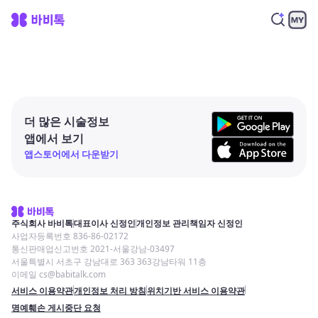
더 많은 시술정보
앱에서 보기
앱스토어에서 다운받기
주식회사 바비톡
대표이사 신정인
개인정보 관리책임자 신정인
사업자등록번호 836-86-02172
통신판매업신고번호 2021-서울강남-03497
서울특별시 서초구 강남대로 363 363강남타워 11층
이메일 cs@babitalk.com
서비스 이용약관
개인정보 처리 방침
위치기반 서비스 이용약관
명예훼손 게시중단 요청