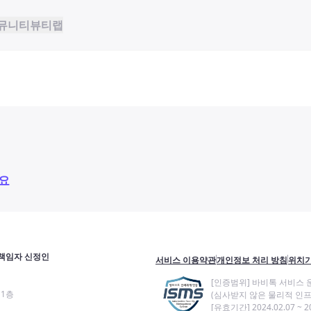
뮤니티
뷰티랩
요
책임자 신정인
서비스 이용약관
개인정보 처리 방침
위치기
[인증범위] 바비톡 서비스 
11층
(심사받지 않은 물리적 인프
[유효기간] 2024.02.07 ~ 20