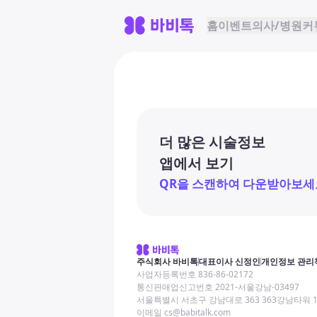
홈
이벤트
의사/병원
커
더 많은 시술정보
앱에서 보기
QR을 스캔하여 다운받아보세
주식회사 바비톡
대표이사 신정인
개인정보 관리
사업자등록번호 836-86-02172
통신판매업신고번호 2021-서울강남-03497
서울특별시 서초구 강남대로 363 363강남타워 
이메일 cs@babitalk.com