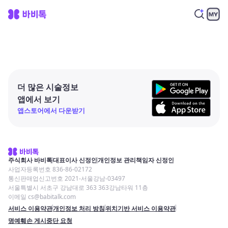
더 많은 시술정보
앱에서 보기
앱스토어에서 다운받기
주식회사 바비톡
대표이사 신정인
개인정보 관리책임자 신정인
사업자등록번호 836-86-02172
통신판매업신고번호 2021-서울강남-03497
서울특별시 서초구 강남대로 363 363강남타워 11층
이메일 cs@babitalk.com
서비스 이용약관
개인정보 처리 방침
위치기반 서비스 이용약관
명예훼손 게시중단 요청