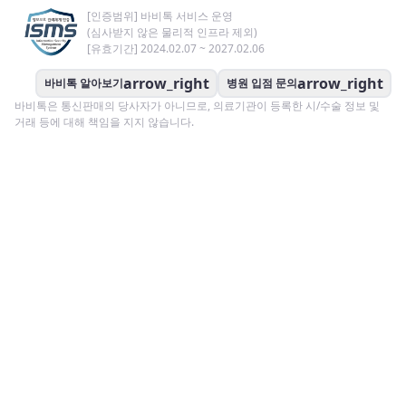
[인증범위] 바비톡 서비스 운영
(심사받지 않은 물리적 인프라 제외)
[유효기간] 2024.02.07 ~ 2027.02.06
arrow_right
arrow_right
바비톡 알아보기
병원 입점 문의
바비톡은 통신판매의 당사자가 아니므로, 의료기관이 등록한 시/수술 정보 및
거래 등에 대해 책임을 지지 않습니다.