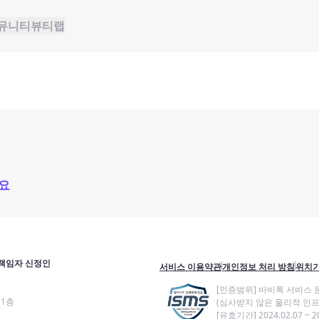
뮤니티
뷰티랩
요
책임자 신정인
서비스 이용약관
개인정보 처리 방침
위치기
[인증범위] 바비톡 서비스 
11층
(심사받지 않은 물리적 인프
[유효기간] 2024.02.07 ~ 20