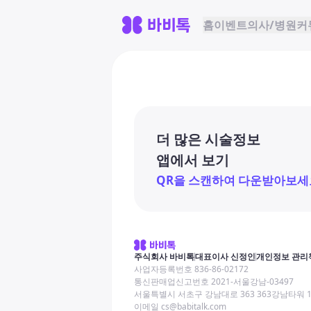
홈
이벤트
의사/병원
커
더 많은 시술정보
앱에서 보기
QR을 스캔하여 다운받아보세
주식회사 바비톡
대표이사 신정인
개인정보 관리
사업자등록번호 836-86-02172
통신판매업신고번호 2021-서울강남-03497
서울특별시 서초구 강남대로 363 363강남타워 
이메일 cs@babitalk.com