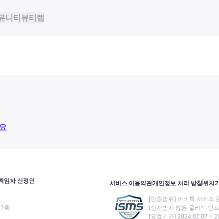
뮤니티
뷰티랩
요
책임자 신정인
서비스 이용약관
개인정보 처리 방침
위치기
[인증범위] 바비톡 서비스 
11층
(심사받지 않은 물리적 인프
[유효기간] 2024.02.07 ~ 20