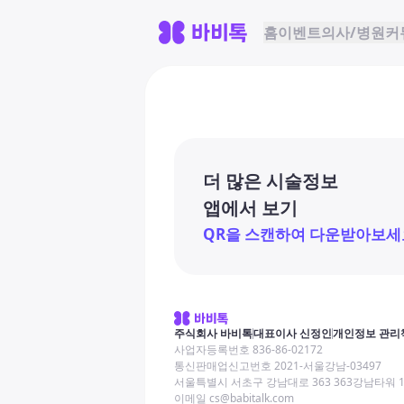
홈
이벤트
의사/병원
커
더 많은 시술정보
앱에서 보기
QR을 스캔하여 다운받아보세
주식회사 바비톡
대표이사 신정인
개인정보 관리
사업자등록번호 836-86-02172
통신판매업신고번호 2021-서울강남-03497
서울특별시 서초구 강남대로 363 363강남타워 
이메일 cs@babitalk.com