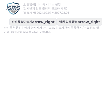
[인증범위] 바비톡 서비스 운영
(심사받지 않은 물리적 인프라 제외)
[유효기간] 2024.02.07 ~ 2027.02.06
arrow_right
arrow_right
바비톡 알아보기
병원 입점 문의
바비톡은 통신판매의 당사자가 아니므로, 의료기관이 등록한 시/수술 정보 및
거래 등에 대해 책임을 지지 않습니다.