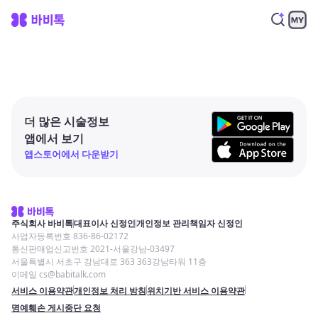
더 많은 시술정보
앱에서 보기
앱스토어에서 다운받기
주식회사 바비톡
대표이사 신정인
개인정보 관리책임자 신정인
사업자등록번호 836-86-02172
통신판매업신고번호 2021-서울강남-03497
서울특별시 서초구 강남대로 363 363강남타워 11층
이메일 cs@babitalk.com
서비스 이용약관
개인정보 처리 방침
위치기반 서비스 이용약관
명예훼손 게시중단 요청