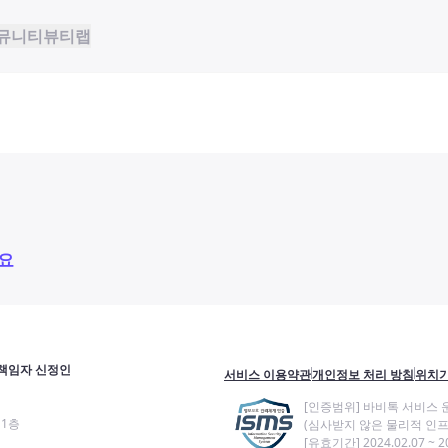
뮤니티
뷰티랩
요
책임자 신정인
서비스 이용약관
개인정보 처리 방침
위치기
[인증범위] 바비톡 서비스 
11층
(심사받지 않은 물리적 인프
[유효기간] 2024.02.07 ~ 20