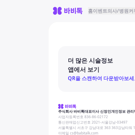
홈
이벤트
의사/병원
커
더 많은 시술정보
앱에서 보기
QR을 스캔하여 다운받아보세
주식회사 바비톡
대표이사 신정인
개인정보 관리
사업자등록번호 836-86-02172
통신판매업신고번호 2021-서울강남-03497
서울특별시 서초구 강남대로 363 363강남타워 
이메일 cs@babitalk.com