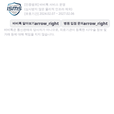
[인증범위] 바비톡 서비스 운영
(심사받지 않은 물리적 인프라 제외)
[유효기간] 2024.02.07 ~ 2027.02.06
arrow_right
arrow_right
바비톡 알아보기
병원 입점 문의
바비톡은 통신판매의 당사자가 아니므로, 의료기관이 등록한 시/수술 정보 및
거래 등에 대해 책임을 지지 않습니다.