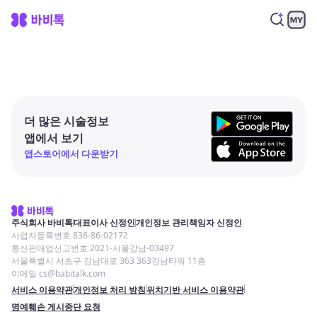
더 많은 시술정보
앱에서 보기
앱스토어에서 다운받기
주식회사 바비톡
대표이사 신정인
개인정보 관리책임자 신정인
사업자등록번호 836-86-02172
통신판매업신고번호 2021-서울강남-03497
서울특별시 서초구 강남대로 363 363강남타워 11층
이메일 cs@babitalk.com
서비스 이용약관
개인정보 처리 방침
위치기반 서비스 이용약관
명예훼손 게시중단 요청