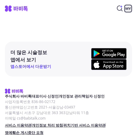
더 많은 시술정보
앱에서 보기
앱스토어에서 다운받기
주식회사 바비톡
대표이사 신정인
개인정보 관리책임자 신정인
사업자등록번호 836-86-02172
통신판매업신고번호 2021-서울강남-03497
서울특별시 서초구 강남대로 363 363강남타워 11층
이메일 cs@babitalk.com
서비스 이용약관
개인정보 처리 방침
위치기반 서비스 이용약관
명예훼손 게시중단 요청