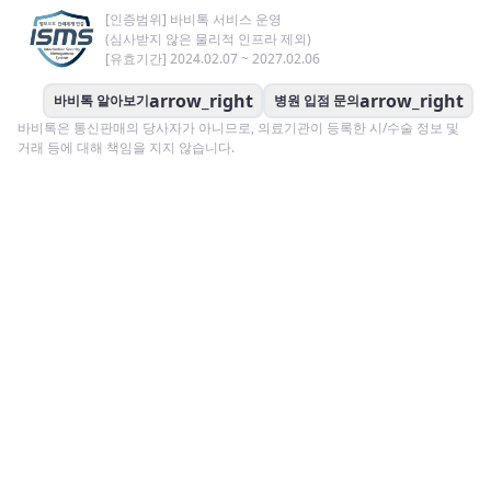
[인증범위] 바비톡 서비스 운영
(심사받지 않은 물리적 인프라 제외)
[유효기간] 2024.02.07 ~ 2027.02.06
arrow_right
arrow_right
바비톡 알아보기
병원 입점 문의
바비톡은 통신판매의 당사자가 아니므로, 의료기관이 등록한 시/수술 정보 및
거래 등에 대해 책임을 지지 않습니다.