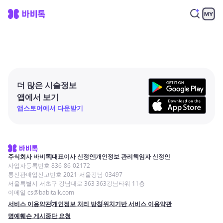
더 많은 시술정보
앱에서 보기
앱스토어에서 다운받기
주식회사 바비톡
대표이사 신정인
개인정보 관리책임자 신정인
사업자등록번호 836-86-02172
통신판매업신고번호 2021-서울강남-03497
서울특별시 서초구 강남대로 363 363강남타워 11층
이메일 cs@babitalk.com
서비스 이용약관
개인정보 처리 방침
위치기반 서비스 이용약관
명예훼손 게시중단 요청