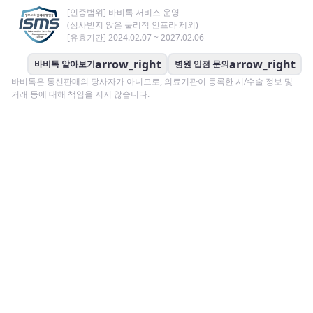
[인증범위] 바비톡 서비스 운영
(심사받지 않은 물리적 인프라 제외)
[유효기간] 2024.02.07 ~ 2027.02.06
arrow_right
arrow_right
바비톡 알아보기
병원 입점 문의
바비톡은 통신판매의 당사자가 아니므로, 의료기관이 등록한 시/수술 정보 및
거래 등에 대해 책임을 지지 않습니다.