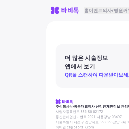
홈
이벤트
의사/병원
커
더 많은 시술정보
앱에서 보기
QR을 스캔하여 다운받아보세
주식회사 바비톡
대표이사 신정인
개인정보 관리
사업자등록번호 836-86-02172
통신판매업신고번호 2021-서울강남-03497
서울특별시 서초구 강남대로 363 363강남타워 
이메일 cs@babitalk.com