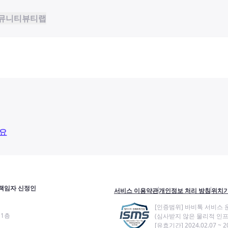
뮤니티
뷰티랩
요
책임자 신정인
서비스 이용약관
개인정보 처리 방침
위치기
[인증범위] 바비톡 서비스 
11층
(심사받지 않은 물리적 인프
[유효기간] 2024.02.07 ~ 20