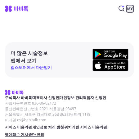
더 많은 시술정보
앱에서 보기
앱스토어에서 다운받기
주식회사 바비톡
대표이사 신정인
개인정보 관리책임자 신정인
사업자등록번호 836-86-02172
통신판매업신고번호 2021-서울강남-03497
서울특별시 서초구 강남대로 363 363강남타워 11층
이메일 cs@babitalk.com
서비스 이용약관
개인정보 처리 방침
위치기반 서비스 이용약관
명예훼손 게시중단 요청