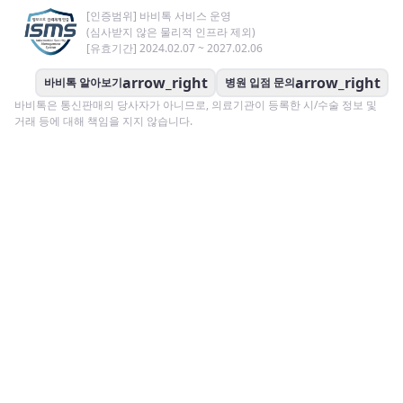
[인증범위] 바비톡 서비스 운영
(심사받지 않은 물리적 인프라 제외)
[유효기간] 2024.02.07 ~ 2027.02.06
arrow_right
arrow_right
바비톡 알아보기
병원 입점 문의
바비톡은 통신판매의 당사자가 아니므로, 의료기관이 등록한 시/수술 정보 및
거래 등에 대해 책임을 지지 않습니다.