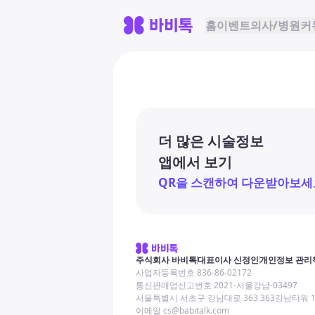
홈
이벤트
의사/병원
커
더 많은 시술정보
앱에서 보기
QR을 스캔하여 다운받아보세
주식회사 바비톡
대표이사 신정인
개인정보 관리
사업자등록번호 836-86-02172
통신판매업신고번호 2021-서울강남-03497
서울특별시 서초구 강남대로 363 363강남타워 
이메일 cs@babitalk.com