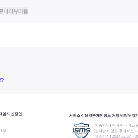
뮤니티
뷰티랩
요
책임자 신정인
서비스 이용약관
개인정보 처리 방침
위치기
[인증범위] 바비톡 서비스 
11층
(심사받지 않은 물리적 인프
[유효기간] 2024.02.07 ~ 20