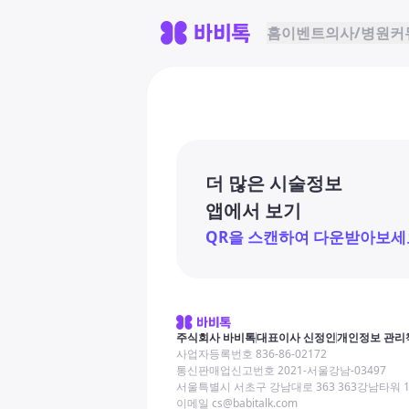
홈
이벤트
의사/병원
커
더 많은 시술정보
앱에서 보기
QR을 스캔하여 다운받아보세
주식회사 바비톡
대표이사 신정인
개인정보 관리
사업자등록번호 836-86-02172
통신판매업신고번호 2021-서울강남-03497
서울특별시 서초구 강남대로 363 363강남타워 
이메일 cs@babitalk.com