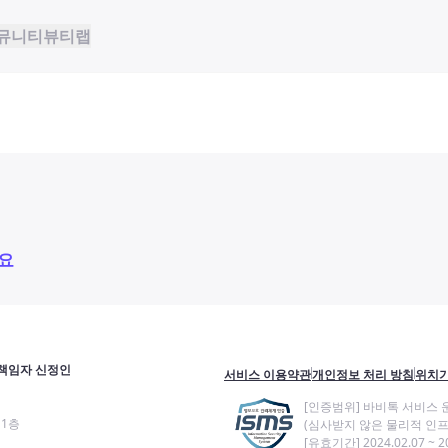
뮤니티
뷰티랩
요
책임자 신정인
서비스 이용약관
개인정보 처리 방침
위치기
[인증범위] 바비톡 서비스 
11층
(심사받지 않은 물리적 인프
[유효기간] 2024.02.07 ~ 20