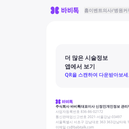
홈
이벤트
의사/병원
커
더 많은 시술정보
앱에서 보기
QR을 스캔하여 다운받아보세
주식회사 바비톡
대표이사 신정인
개인정보 관리
사업자등록번호 836-86-02172
통신판매업신고번호 2021-서울강남-03497
서울특별시 서초구 강남대로 363 363강남타워 
이메일 cs@babitalk.com