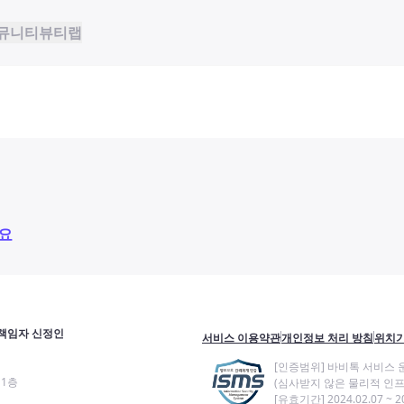
뮤니티
뷰티랩
요
책임자 신정인
서비스 이용약관
개인정보 처리 방침
위치기
[인증범위] 바비톡 서비스 
11층
(심사받지 않은 물리적 인프
[유효기간] 2024.02.07 ~ 20