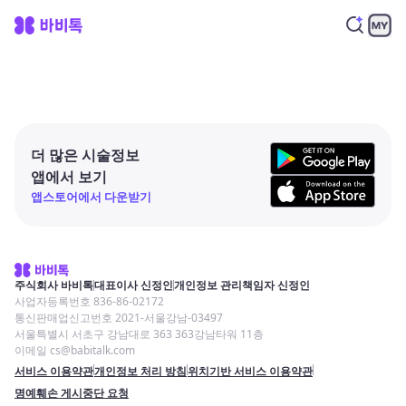
더 많은 시술정보
앱에서 보기
앱스토어에서 다운받기
주식회사 바비톡
대표이사 신정인
개인정보 관리책임자 신정인
사업자등록번호 836-86-02172
통신판매업신고번호 2021-서울강남-03497
서울특별시 서초구 강남대로 363 363강남타워 11층
이메일 cs@babitalk.com
서비스 이용약관
개인정보 처리 방침
위치기반 서비스 이용약관
명예훼손 게시중단 요청