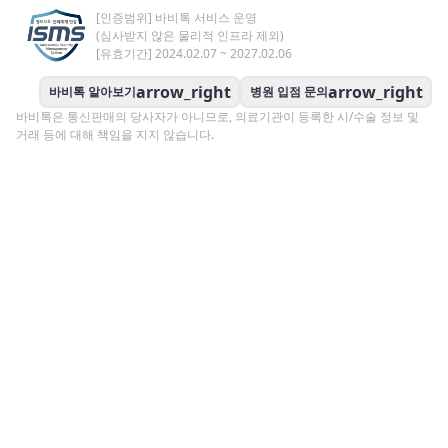
[인증범위] 바비톡 서비스 운영
(심사받지 않은 물리적 인프라 제외)
[유효기간] 2024.02.07 ~ 2027.02.06
arrow_right
arrow_right
바비톡 알아보기
병원 입점 문의
바비톡은 통신판매의 당사자가 아니므로, 의료기관이 등록한 시/수술 정보 및
거래 등에 대해 책임을 지지 않습니다.