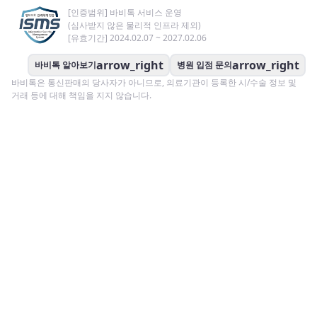
[인증범위] 바비톡 서비스 운영
(심사받지 않은 물리적 인프라 제외)
[유효기간] 2024.02.07 ~ 2027.02.06
arrow_right
arrow_right
바비톡 알아보기
병원 입점 문의
바비톡은 통신판매의 당사자가 아니므로, 의료기관이 등록한 시/수술 정보 및
거래 등에 대해 책임을 지지 않습니다.