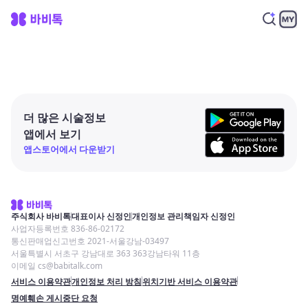
더 많은 시술정보
앱에서 보기
앱스토어에서 다운받기
주식회사 바비톡
대표이사 신정인
개인정보 관리책임자 신정인
사업자등록번호 836-86-02172
통신판매업신고번호 2021-서울강남-03497
서울특별시 서초구 강남대로 363 363강남타워 11층
이메일 cs@babitalk.com
서비스 이용약관
개인정보 처리 방침
위치기반 서비스 이용약관
명예훼손 게시중단 요청