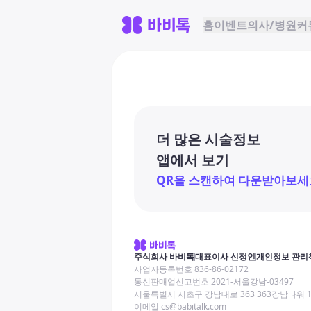
홈
이벤트
의사/병원
커
더 많은 시술정보
앱에서 보기
QR을 스캔하여 다운받아보세
주식회사 바비톡
대표이사 신정인
개인정보 관리
사업자등록번호 836-86-02172
통신판매업신고번호 2021-서울강남-03497
서울특별시 서초구 강남대로 363 363강남타워 
이메일 cs@babitalk.com