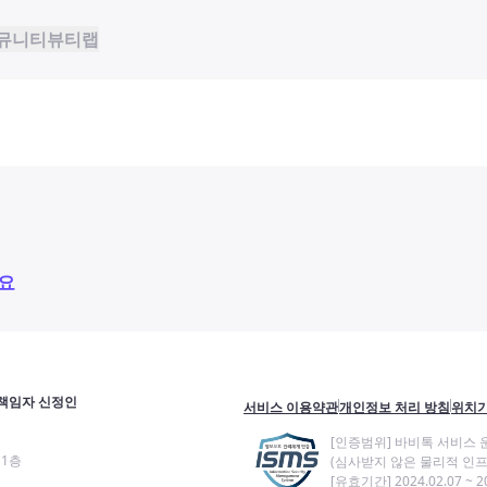
뮤니티
뷰티랩
요
책임자 신정인
서비스 이용약관
개인정보 처리 방침
위치기
[인증범위] 바비톡 서비스 
11층
(심사받지 않은 물리적 인프
[유효기간] 2024.02.07 ~ 20