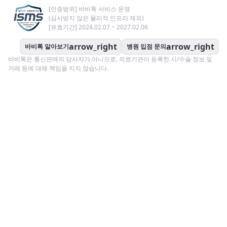
[인증범위] 바비톡 서비스 운영
(심사받지 않은 물리적 인프라 제외)
[유효기간] 2024.02.07 ~ 2027.02.06
arrow_right
arrow_right
바비톡 알아보기
병원 입점 문의
바비톡은 통신판매의 당사자가 아니므로, 의료기관이 등록한 시/수술 정보 및
거래 등에 대해 책임을 지지 않습니다.