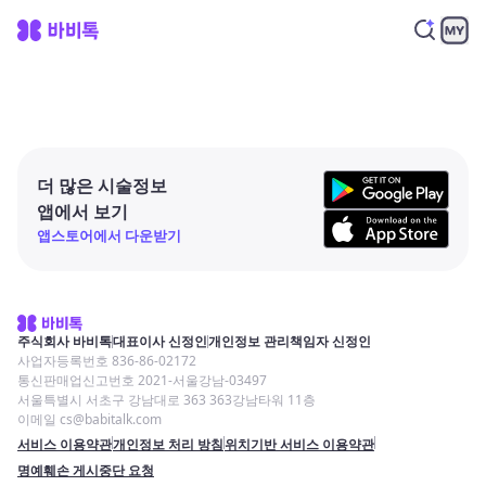
더 많은 시술정보
앱에서 보기
앱스토어에서 다운받기
주식회사 바비톡
대표이사 신정인
개인정보 관리책임자 신정인
사업자등록번호 836-86-02172
통신판매업신고번호 2021-서울강남-03497
서울특별시 서초구 강남대로 363 363강남타워 11층
이메일 cs@babitalk.com
서비스 이용약관
개인정보 처리 방침
위치기반 서비스 이용약관
명예훼손 게시중단 요청