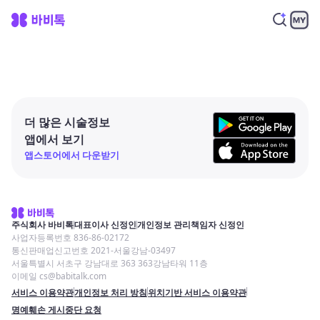
더 많은 시술정보
앱에서 보기
앱스토어에서 다운받기
주식회사 바비톡
대표이사 신정인
개인정보 관리책임자 신정인
사업자등록번호 836-86-02172
통신판매업신고번호 2021-서울강남-03497
서울특별시 서초구 강남대로 363 363강남타워 11층
이메일 cs@babitalk.com
서비스 이용약관
개인정보 처리 방침
위치기반 서비스 이용약관
명예훼손 게시중단 요청