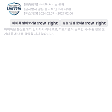
[인증범위] 바비톡 서비스 운영
(심사받지 않은 물리적 인프라 제외)
[유효기간] 2024.02.07 ~ 2027.02.06
arrow_right
arrow_right
바비톡 알아보기
병원 입점 문의
바비톡은 통신판매의 당사자가 아니므로, 의료기관이 등록한 시/수술 정보 및
거래 등에 대해 책임을 지지 않습니다.