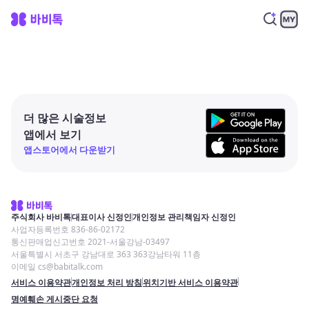
더 많은 시술정보
앱에서 보기
앱스토어에서 다운받기
주식회사 바비톡
대표이사 신정인
개인정보 관리책임자 신정인
사업자등록번호 836-86-02172
통신판매업신고번호 2021-서울강남-03497
서울특별시 서초구 강남대로 363 363강남타워 11층
이메일 cs@babitalk.com
서비스 이용약관
개인정보 처리 방침
위치기반 서비스 이용약관
명예훼손 게시중단 요청