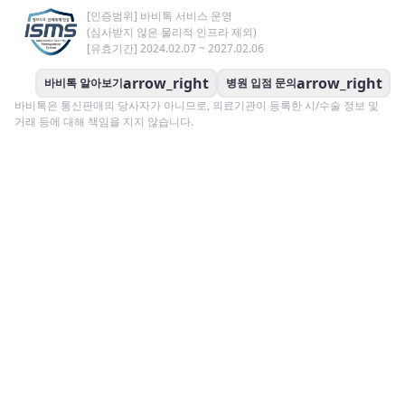
[인증범위] 바비톡 서비스 운영
(심사받지 않은 물리적 인프라 제외)
[유효기간] 2024.02.07 ~ 2027.02.06
arrow_right
arrow_right
바비톡 알아보기
병원 입점 문의
바비톡은 통신판매의 당사자가 아니므로, 의료기관이 등록한 시/수술 정보 및
거래 등에 대해 책임을 지지 않습니다.