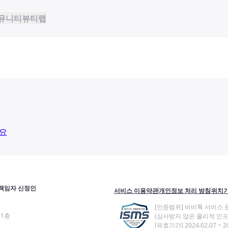
뮤니티
뷰티랩
요
책임자 신정인
서비스 이용약관
개인정보 처리 방침
위치기
[인증범위] 바비톡 서비스 
11층
(심사받지 않은 물리적 인프
[유효기간] 2024.02.07 ~ 20