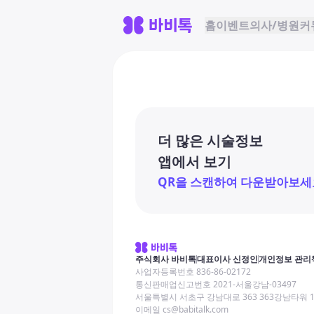
홈
이벤트
의사/병원
커
더 많은 시술정보
앱에서 보기
QR을 스캔하여 다운받아보세
주식회사 바비톡
대표이사 신정인
개인정보 관리
사업자등록번호 836-86-02172
통신판매업신고번호 2021-서울강남-03497
서울특별시 서초구 강남대로 363 363강남타워 
이메일 cs@babitalk.com