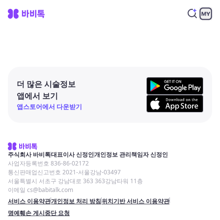
더 많은 시술정보
앱에서 보기
앱스토어에서 다운받기
주식회사 바비톡
대표이사 신정인
개인정보 관리책임자 신정인
사업자등록번호 836-86-02172
통신판매업신고번호 2021-서울강남-03497
서울특별시 서초구 강남대로 363 363강남타워 11층
이메일 cs@babitalk.com
서비스 이용약관
개인정보 처리 방침
위치기반 서비스 이용약관
명예훼손 게시중단 요청