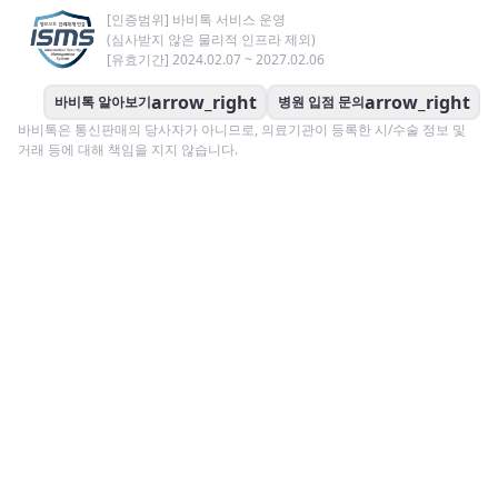
[인증범위] 바비톡 서비스 운영
(심사받지 않은 물리적 인프라 제외)
[유효기간] 2024.02.07 ~ 2027.02.06
arrow_right
arrow_right
바비톡 알아보기
병원 입점 문의
바비톡은 통신판매의 당사자가 아니므로, 의료기관이 등록한 시/수술 정보 및
거래 등에 대해 책임을 지지 않습니다.