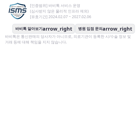
[인증범위] 바비톡 서비스 운영
(심사받지 않은 물리적 인프라 제외)
[유효기간] 2024.02.07 ~ 2027.02.06
arrow_right
arrow_right
바비톡 알아보기
병원 입점 문의
바비톡은 통신판매의 당사자가 아니므로, 의료기관이 등록한 시/수술 정보 및
거래 등에 대해 책임을 지지 않습니다.