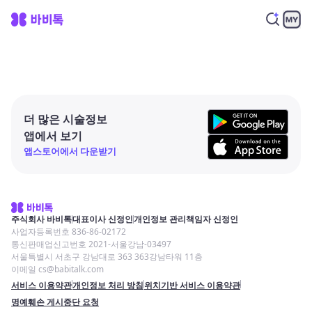
더 많은 시술정보
앱에서 보기
앱스토어에서 다운받기
주식회사 바비톡
대표이사 신정인
개인정보 관리책임자 신정인
사업자등록번호 836-86-02172
통신판매업신고번호 2021-서울강남-03497
서울특별시 서초구 강남대로 363 363강남타워 11층
이메일 cs@babitalk.com
서비스 이용약관
개인정보 처리 방침
위치기반 서비스 이용약관
명예훼손 게시중단 요청