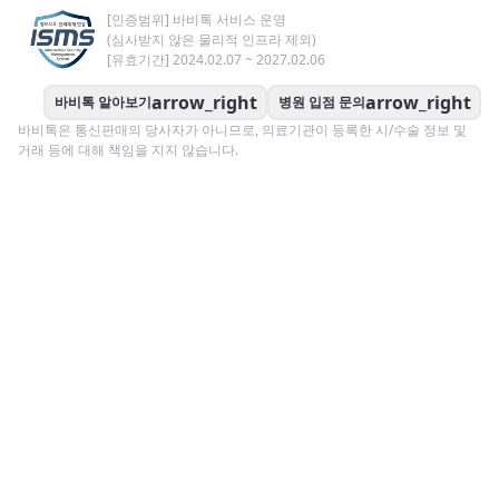
[인증범위] 바비톡 서비스 운영
(심사받지 않은 물리적 인프라 제외)
[유효기간] 2024.02.07 ~ 2027.02.06
arrow_right
arrow_right
바비톡 알아보기
병원 입점 문의
바비톡은 통신판매의 당사자가 아니므로, 의료기관이 등록한 시/수술 정보 및
거래 등에 대해 책임을 지지 않습니다.