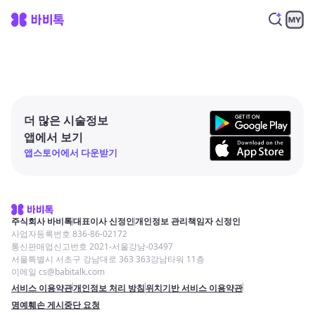
더 많은 시술정보
앱에서 보기
앱스토어에서 다운받기
주식회사 바비톡
대표이사 신정인
개인정보 관리책임자 신정인
사업자등록번호 836-86-02172
통신판매업신고번호 2021-서울강남-03497
서울특별시 서초구 강남대로 363 363강남타워 11층
이메일 cs@babitalk.com
서비스 이용약관
개인정보 처리 방침
위치기반 서비스 이용약관
명예훼손 게시중단 요청