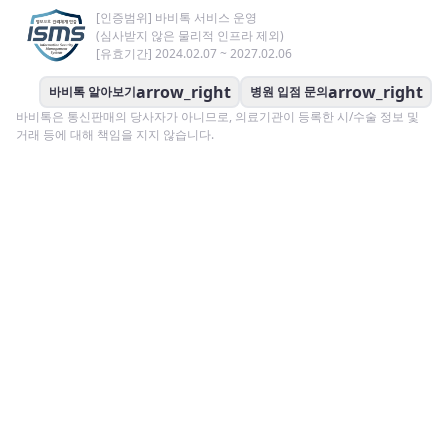
[인증범위] 바비톡 서비스 운영
(심사받지 않은 물리적 인프라 제외)
[유효기간] 2024.02.07 ~ 2027.02.06
arrow_right
arrow_right
바비톡 알아보기
병원 입점 문의
바비톡은 통신판매의 당사자가 아니므로, 의료기관이 등록한 시/수술 정보 및
거래 등에 대해 책임을 지지 않습니다.