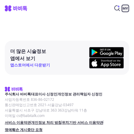
더 많은 시술정보
앱에서 보기
앱스토어에서 다운받기
주식회사 바비톡
대표이사 신정인
개인정보 관리책임자 신정인
사업자등록번호 836-86-02172
통신판매업신고번호 2021-서울강남-03497
서울특별시 서초구 강남대로 363 363강남타워 11층
이메일 cs@babitalk.com
서비스 이용약관
개인정보 처리 방침
위치기반 서비스 이용약관
명예훼손 게시중단 요청