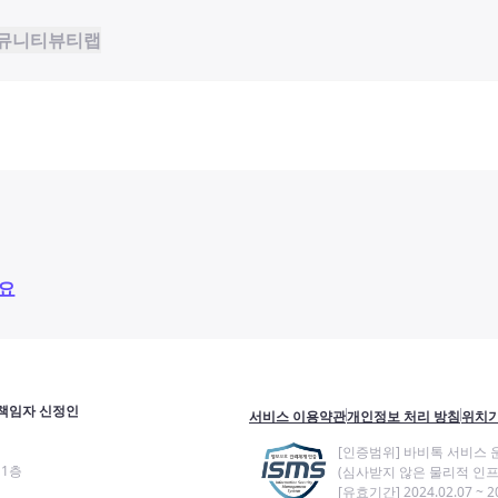
뮤니티
뷰티랩
요
책임자 신정인
서비스 이용약관
개인정보 처리 방침
위치기
[인증범위] 바비톡 서비스 
11층
(심사받지 않은 물리적 인프
[유효기간] 2024.02.07 ~ 20