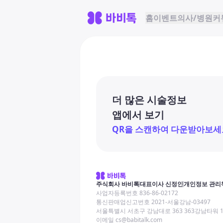
홈
이벤트
의사/병원
커
더 많은 시술정보
앱에서 보기
QR을 스캔하여 다운받아보세
주식회사 바비톡
대표이사 신정인
개인정보 관리
사업자등록번호 836-86-02172
통신판매업신고번호 2021-서울강남-03497
서울특별시 서초구 강남대로 363 363강남타워 
이메일 cs@babitalk.com