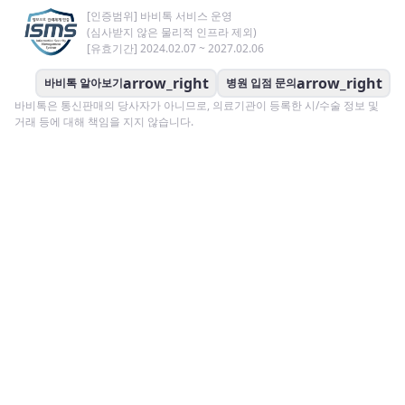
[인증범위] 바비톡 서비스 운영
(심사받지 않은 물리적 인프라 제외)
[유효기간] 2024.02.07 ~ 2027.02.06
arrow_right
arrow_right
바비톡 알아보기
병원 입점 문의
바비톡은 통신판매의 당사자가 아니므로, 의료기관이 등록한 시/수술 정보 및
거래 등에 대해 책임을 지지 않습니다.