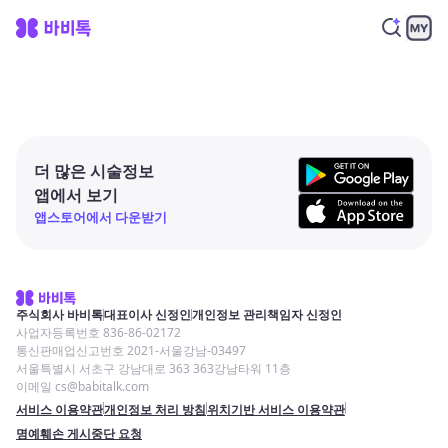
더 많은 시술정보
앱에서 보기
앱스토어에서 다운받기
주식회사 바비톡
대표이사 신정인
개인정보 관리책임자 신정인
사업자등록번호 836-86-02172
통신판매업신고번호 2021-서울강남-03497
서울특별시 서초구 강남대로 363 363강남타워 11층
이메일 cs@babitalk.com
서비스 이용약관
개인정보 처리 방침
위치기반 서비스 이용약관
명예훼손 게시중단 요청