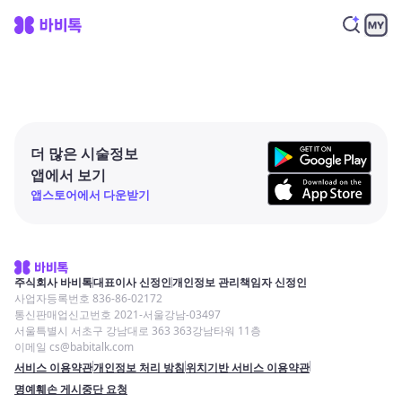
더 많은 시술정보
앱에서 보기
앱스토어에서 다운받기
주식회사 바비톡
대표이사 신정인
개인정보 관리책임자 신정인
사업자등록번호 836-86-02172
통신판매업신고번호 2021-서울강남-03497
서울특별시 서초구 강남대로 363 363강남타워 11층
이메일 cs@babitalk.com
서비스 이용약관
개인정보 처리 방침
위치기반 서비스 이용약관
명예훼손 게시중단 요청