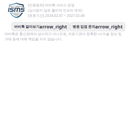
[인증범위] 바비톡 서비스 운영
(심사받지 않은 물리적 인프라 제외)
[유효기간] 2024.02.07 ~ 2027.02.06
arrow_right
arrow_right
바비톡 알아보기
병원 입점 문의
바비톡은 통신판매의 당사자가 아니므로, 의료기관이 등록한 시/수술 정보 및
거래 등에 대해 책임을 지지 않습니다.