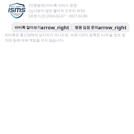
[인증범위] 바비톡 서비스 운영
(심사받지 않은 물리적 인프라 제외)
[유효기간] 2024.02.07 ~ 2027.02.06
arrow_right
arrow_right
바비톡 알아보기
병원 입점 문의
바비톡은 통신판매의 당사자가 아니므로, 의료기관이 등록한 시/수술 정보 및
거래 등에 대해 책임을 지지 않습니다.