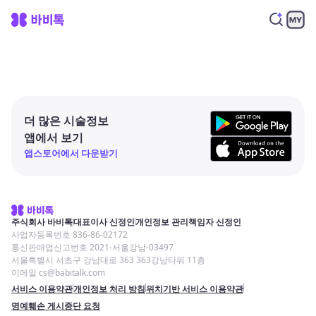
더 많은 시술정보
앱에서 보기
앱스토어에서 다운받기
주식회사 바비톡
대표이사 신정인
개인정보 관리책임자 신정인
사업자등록번호 836-86-02172
통신판매업신고번호 2021-서울강남-03497
서울특별시 서초구 강남대로 363 363강남타워 11층
이메일 cs@babitalk.com
서비스 이용약관
개인정보 처리 방침
위치기반 서비스 이용약관
명예훼손 게시중단 요청