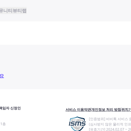
뮤니티
뷰티랩
요
책임자 신정인
서비스 이용약관
개인정보 처리 방침
위치기
[인증범위] 바비톡 서비스 
11층
(심사받지 않은 물리적 인프
[유효기간] 2024.02.07 ~ 20