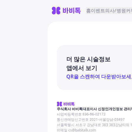
홈
이벤트
의사/병원
커
더 많은 시술정보
앱에서 보기
QR을 스캔하여 다운받아보세
주식회사 바비톡
대표이사 신정인
개인정보 관리
사업자등록번호 836-86-02172
통신판매업신고번호 2021-서울강남-03497
서울특별시 서초구 강남대로 363 363강남타워 
이메일 cs@babitalk.com