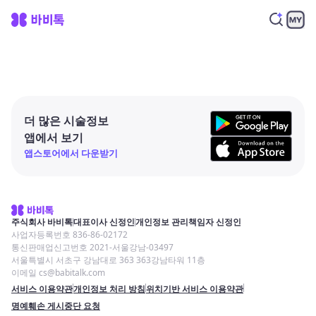
더 많은 시술정보
앱에서 보기
앱스토어에서 다운받기
주식회사 바비톡
대표이사 신정인
개인정보 관리책임자 신정인
사업자등록번호 836-86-02172
통신판매업신고번호 2021-서울강남-03497
서울특별시 서초구 강남대로 363 363강남타워 11층
이메일 cs@babitalk.com
서비스 이용약관
개인정보 처리 방침
위치기반 서비스 이용약관
명예훼손 게시중단 요청