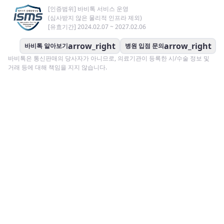
[인증범위] 바비톡 서비스 운영
(심사받지 않은 물리적 인프라 제외)
[유효기간] 2024.02.07 ~ 2027.02.06
arrow_right
arrow_right
바비톡 알아보기
병원 입점 문의
바비톡은 통신판매의 당사자가 아니므로, 의료기관이 등록한 시/수술 정보 및
거래 등에 대해 책임을 지지 않습니다.