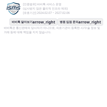
[인증범위] 바비톡 서비스 운영
(심사받지 않은 물리적 인프라 제외)
[유효기간] 2024.02.07 ~ 2027.02.06
arrow_right
arrow_right
바비톡 알아보기
병원 입점 문의
바비톡은 통신판매의 당사자가 아니므로, 의료기관이 등록한 시/수술 정보 및
거래 등에 대해 책임을 지지 않습니다.