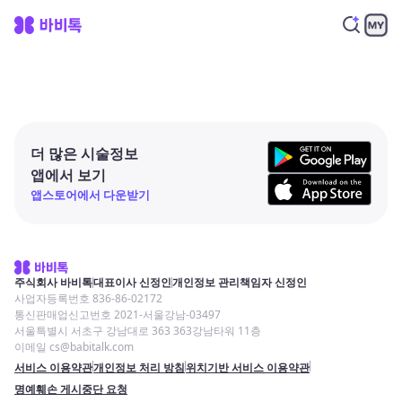
더 많은 시술정보
앱에서 보기
앱스토어에서 다운받기
주식회사 바비톡
대표이사 신정인
개인정보 관리책임자 신정인
사업자등록번호 836-86-02172
통신판매업신고번호 2021-서울강남-03497
서울특별시 서초구 강남대로 363 363강남타워 11층
이메일 cs@babitalk.com
서비스 이용약관
개인정보 처리 방침
위치기반 서비스 이용약관
명예훼손 게시중단 요청