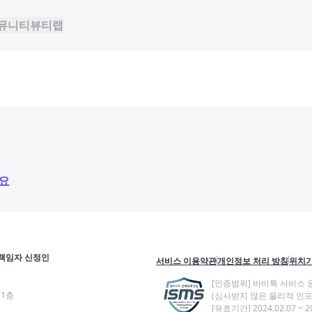
뮤니티
뷰티랩
요
책임자 신정인
서비스 이용약관
개인정보 처리 방침
위치기
[인증범위] 바비톡 서비스 
11층
(심사받지 않은 물리적 인프
[유효기간] 2024.02.07 ~ 20