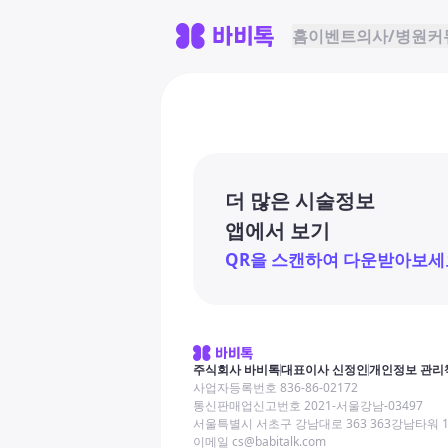
홈
이벤트
의사/병원
커
더 많은 시술정보
앱에서 보기
QR을 스캔하여 다운받아보세
주식회사 바비톡
대표이사 신정인
개인정보 관리
사업자등록번호 836-86-02172
통신판매업신고번호 2021-서울강남-03497
서울특별시 서초구 강남대로 363 363강남타워 
이메일 cs@babitalk.com