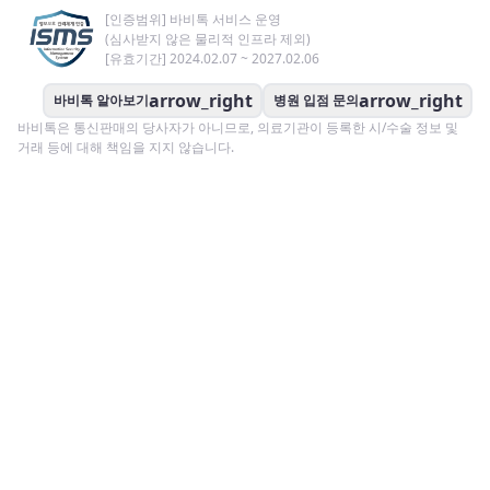
[인증범위] 바비톡 서비스 운영
(심사받지 않은 물리적 인프라 제외)
[유효기간] 2024.02.07 ~ 2027.02.06
arrow_right
arrow_right
바비톡 알아보기
병원 입점 문의
바비톡은 통신판매의 당사자가 아니므로, 의료기관이 등록한 시/수술 정보 및
거래 등에 대해 책임을 지지 않습니다.