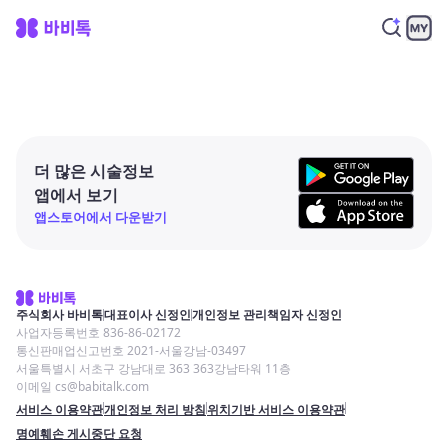
더 많은 시술정보
앱에서 보기
앱스토어에서 다운받기
주식회사 바비톡
대표이사 신정인
개인정보 관리책임자 신정인
사업자등록번호 836-86-02172
통신판매업신고번호 2021-서울강남-03497
서울특별시 서초구 강남대로 363 363강남타워 11층
이메일 cs@babitalk.com
서비스 이용약관
개인정보 처리 방침
위치기반 서비스 이용약관
명예훼손 게시중단 요청