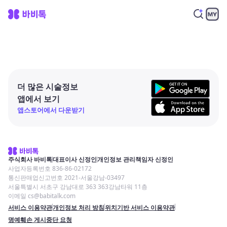
더 많은 시술정보
앱에서 보기
앱스토어에서 다운받기
주식회사 바비톡
대표이사 신정인
개인정보 관리책임자 신정인
사업자등록번호 836-86-02172
통신판매업신고번호 2021-서울강남-03497
서울특별시 서초구 강남대로 363 363강남타워 11층
이메일 cs@babitalk.com
서비스 이용약관
개인정보 처리 방침
위치기반 서비스 이용약관
명예훼손 게시중단 요청