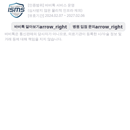
[인증범위] 바비톡 서비스 운영
(심사받지 않은 물리적 인프라 제외)
[유효기간] 2024.02.07 ~ 2027.02.06
arrow_right
arrow_right
바비톡 알아보기
병원 입점 문의
바비톡은 통신판매의 당사자가 아니므로, 의료기관이 등록한 시/수술 정보 및
거래 등에 대해 책임을 지지 않습니다.