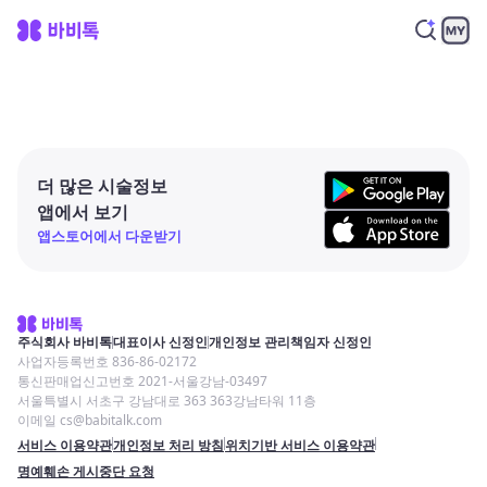
더 많은 시술정보
앱에서 보기
앱스토어에서 다운받기
주식회사 바비톡
대표이사 신정인
개인정보 관리책임자 신정인
사업자등록번호 836-86-02172
통신판매업신고번호 2021-서울강남-03497
서울특별시 서초구 강남대로 363 363강남타워 11층
이메일 cs@babitalk.com
서비스 이용약관
개인정보 처리 방침
위치기반 서비스 이용약관
명예훼손 게시중단 요청