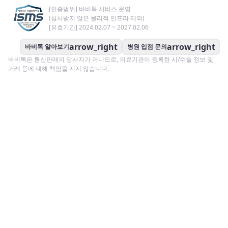
[인증범위] 바비톡 서비스 운영
(심사받지 않은 물리적 인프라 제외)
[유효기간] 2024.02.07 ~ 2027.02.06
arrow_right
arrow_right
바비톡 알아보기
병원 입점 문의
바비톡은 통신판매의 당사자가 아니므로, 의료기관이 등록한 시/수술 정보 및
거래 등에 대해 책임을 지지 않습니다.