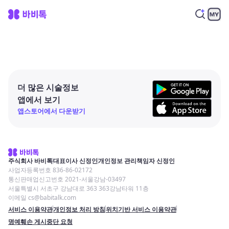
더 많은 시술정보
앱에서 보기
앱스토어에서 다운받기
주식회사 바비톡
대표이사 신정인
개인정보 관리책임자 신정인
사업자등록번호 836-86-02172
통신판매업신고번호 2021-서울강남-03497
서울특별시 서초구 강남대로 363 363강남타워 11층
이메일 cs@babitalk.com
서비스 이용약관
개인정보 처리 방침
위치기반 서비스 이용약관
명예훼손 게시중단 요청