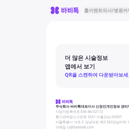
홈
이벤트
의사/병원
커
더 많은 시술정보
앱에서 보기
QR을 스캔하여 다운받아보세
주식회사 바비톡
대표이사 신정인
개인정보 관리
사업자등록번호 836-86-02172
통신판매업신고번호 2021-서울강남-03497
서울특별시 서초구 강남대로 363 363강남타워 
이메일 cs@babitalk.com