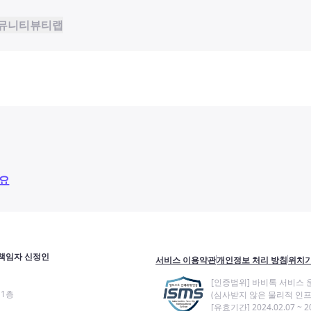
뮤니티
뷰티랩
요
책임자 신정인
서비스 이용약관
개인정보 처리 방침
위치기
[인증범위] 바비톡 서비스 
11층
(심사받지 않은 물리적 인프
[유효기간] 2024.02.07 ~ 20