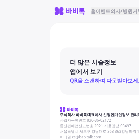
홈
이벤트
의사/병원
커
더 많은 시술정보
앱에서 보기
QR을 스캔하여 다운받아보세
주식회사 바비톡
대표이사 신정인
개인정보 관리
사업자등록번호 836-86-02172
통신판매업신고번호 2021-서울강남-03497
서울특별시 서초구 강남대로 363 363강남타워 
이메일 cs@babitalk.com