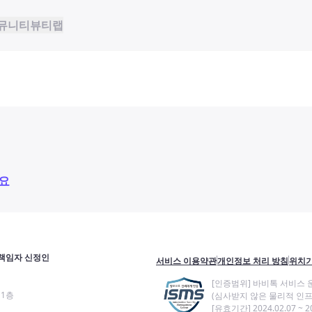
뮤니티
뷰티랩
요
책임자 신정인
서비스 이용약관
개인정보 처리 방침
위치기
[인증범위] 바비톡 서비스 
11층
(심사받지 않은 물리적 인프
[유효기간] 2024.02.07 ~ 20