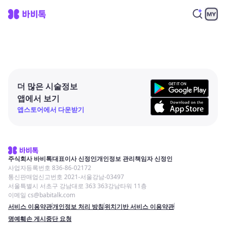
더 많은 시술정보
앱에서 보기
앱스토어에서 다운받기
주식회사 바비톡
대표이사 신정인
개인정보 관리책임자 신정인
사업자등록번호 836-86-02172
통신판매업신고번호 2021-서울강남-03497
서울특별시 서초구 강남대로 363 363강남타워 11층
이메일 cs@babitalk.com
서비스 이용약관
개인정보 처리 방침
위치기반 서비스 이용약관
명예훼손 게시중단 요청