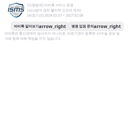
[인증범위] 바비톡 서비스 운영
(심사받지 않은 물리적 인프라 제외)
[유효기간] 2024.02.07 ~ 2027.02.06
arrow_right
arrow_right
바비톡 알아보기
병원 입점 문의
바비톡은 통신판매의 당사자가 아니므로, 의료기관이 등록한 시/수술 정보 및
거래 등에 대해 책임을 지지 않습니다.