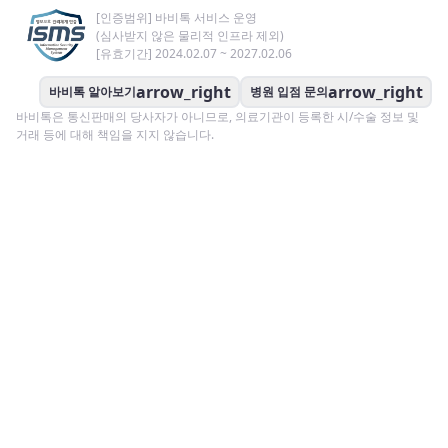
[인증범위] 바비톡 서비스 운영
(심사받지 않은 물리적 인프라 제외)
[유효기간] 2024.02.07 ~ 2027.02.06
arrow_right
arrow_right
바비톡 알아보기
병원 입점 문의
바비톡은 통신판매의 당사자가 아니므로, 의료기관이 등록한 시/수술 정보 및
거래 등에 대해 책임을 지지 않습니다.