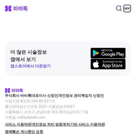
더 많은 시술정보
앱에서 보기
앱스토어에서 다운받기
주식회사 바비톡
대표이사 신정인
개인정보 관리책임자 신정인
사업자등록번호 836-86-02172
통신판매업신고번호 2021-서울강남-03497
서울특별시 서초구 강남대로 363 363강남타워 11층
이메일 cs@babitalk.com
서비스 이용약관
개인정보 처리 방침
위치기반 서비스 이용약관
명예훼손 게시중단 요청