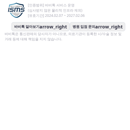
[인증범위] 바비톡 서비스 운영
(심사받지 않은 물리적 인프라 제외)
[유효기간] 2024.02.07 ~ 2027.02.06
arrow_right
arrow_right
바비톡 알아보기
병원 입점 문의
바비톡은 통신판매의 당사자가 아니므로, 의료기관이 등록한 시/수술 정보 및
거래 등에 대해 책임을 지지 않습니다.